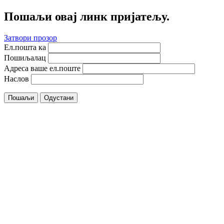
Пошаљи овај линк пријатељу.
Затвори прозор
Ел.пошта ка
Пошиљалац
Адреса ваше ел.поште
Наслов
Пошаљи
Одустани