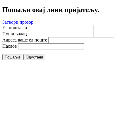
Пошаљи овај линк пријатељу.
Затвори прозор
Ел.пошта ка
Пошиљалац
Адреса ваше ел.поште
Наслов
Пошаљи
Одустани