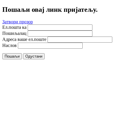
Пошаљи овај линк пријатељу.
Затвори прозор
Ел.пошта ка
Пошиљалац
Адреса ваше ел.поште
Наслов
Пошаљи
Одустани