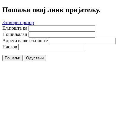
Пошаљи овај линк пријатељу.
Затвори прозор
Ел.пошта ка
Пошиљалац
Адреса ваше ел.поште
Наслов
Пошаљи
Одустани