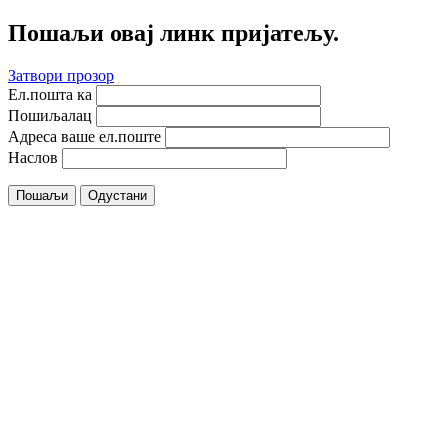
Пошаљи овај линк пријатељу.
Затвори прозор
Ел.пошта ка
Пошиљалац
Адреса ваше ел.поште
Наслов
Пошаљи
Одустани