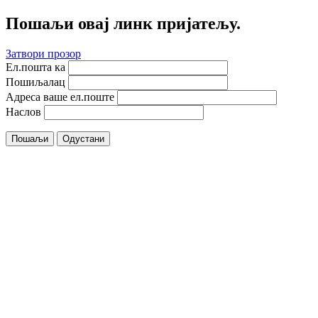
Пошаљи овај линк пријатељу.
Затвори прозор
Ел.пошта ка
Пошиљалац
Адреса ваше ел.поште
Наслов
Пошаљи
Одустани