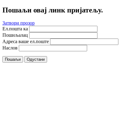
Пошаљи овај линк пријатељу.
Затвори прозор
Ел.пошта ка
Пошиљалац
Адреса ваше ел.поште
Наслов
Пошаљи
Одустани