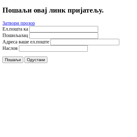
Пошаљи овај линк пријатељу.
Затвори прозор
Ел.пошта ка
Пошиљалац
Адреса ваше ел.поште
Наслов
Пошаљи
Одустани