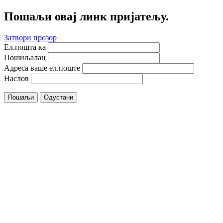
Пошаљи овај линк пријатељу.
Затвори прозор
Ел.пошта ка
Пошиљалац
Адреса ваше ел.поште
Наслов
Пошаљи
Одустани