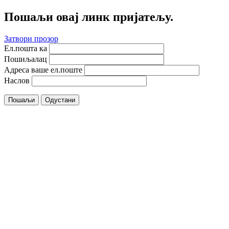
Пошаљи овај линк пријатељу.
Затвори прозор
Ел.пошта ка
Пошиљалац
Адреса ваше ел.поште
Наслов
Пошаљи
Одустани