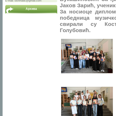
E-mail: osnmatic@gmail.com
Јаков Зарић, ученик 
Архива
За носиоце диплом
победница музичк
свирали су Кос
Голубовић.