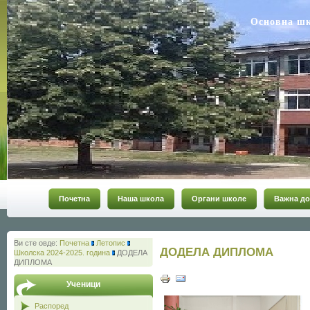
Основна ш
Почетна
Наша школа
Органи школе
Важна до
Ви сте овде:
Почетна
Летопис
ДОДЕЛА ДИПЛОМА
Школска 2024-2025. година
ДОДЕЛА
ДИПЛОМА
Ученици
Распоред