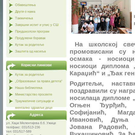
Обавештења
Други о нама
Такмичења
Завршни испит и упис у СШ
Предшколски програм
Продужени боравак
На школској све
Кутак за родитеље
промовисани су н
Заштита од насиља
осмака - носиоц
носиоци диплома „
Корисни линкови
Караџић“ и „Ђак ген
Кутак за родитеље
„Образовање за права детета“
Родитељи, наста
Наша библиотека
поздравили су награ
Министарство просвете
носилаца дипломе „
Трауматичне ситуације и
Огњен Ђурђић, 
ментално здравље деце
Софијанић, Магд
Адреса
Ивановић, Дуња 
ул. Хаџи Мелентијева б.б. Ужице
Јована Радовић,
тел/факс: 031/513-236
тел: 031/517-589
Вукашиновић. За ђа