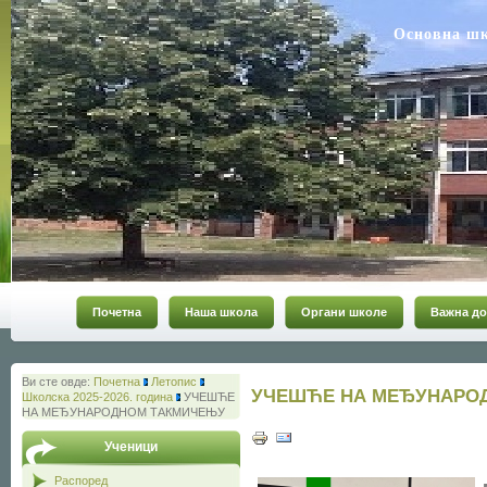
Основна ш
Почетна
Наша школа
Органи школе
Важна до
Ви сте овде:
Почетна
Летопис
УЧЕШЋЕ НА МЕЂУНАРО
Школска 2025-2026. година
УЧЕШЋЕ
НА МЕЂУНАРОДНОМ ТАКМИЧЕЊУ
Ученици
Распоред