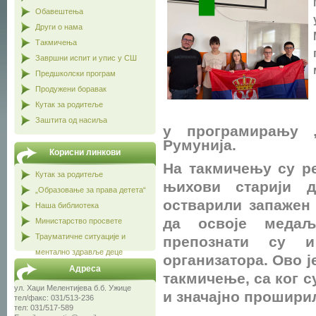
Обавештења
Други о нама
Такмичења
Завршни испит и упис у СШ
Предшколски програм
Продужени боравак
Кутак за родитеље
Заштита од насиља
у програмирању „I
Румунија.
Корисни линкови
На такмичењу су ре
Кутак за родитеље
њихови старији д
„Образовање за права детета“
остварили запажен 
Наша библиотека
да освоје меда
Министарство просвете
Трауматичне ситуације и
препознати су 
ментално здравље деце
организатора. Ово 
Адреса
такмичење, са ког с
ул. Хаџи Мелентијева б.б. Ужице
и значајно прошири
тел/факс: 031/513-236
тел: 031/517-589