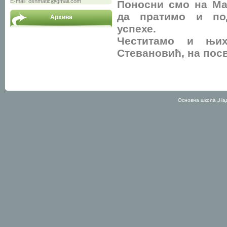
E-mail: osnmatic@gmail.com
Поносни смо на Ма
да пратимо и по
Архива
успехе.
Честитамо и њих
Стевановић, на пос
Основна школа „На