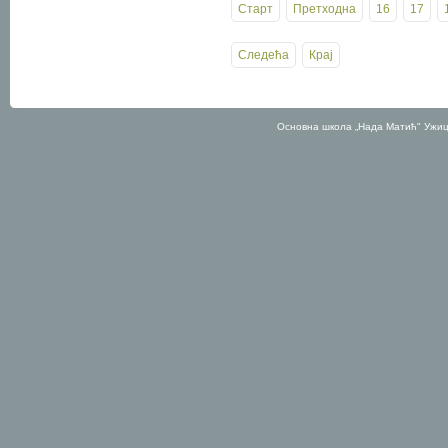
Старт
Претходна
16
17
Следећа
Крај
Основна школа „Нада Матић" Ужиц