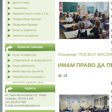
Други о нама
Такмичења
Завршни испит и упис у СШ
Предшколски програм
Продужени боравак
Кутак за родитеље
Заштита од насиља
Корисни линкови
Опширније: ПОЕЗИЈУ МИСЛ
Кутак за родитеље
„Образовање за права детета“
ИМАМ ПРАВО ДА П
Наша библиотека
Министарство просвете
Трауматичне ситуације и
ментално здравље деце
Адреса
ул. Хаџи Мелентијева б.б. Ужице
тел/факс: 031/513-236
тел: 031/517-589
E-mail: osnmatic@gmail.com