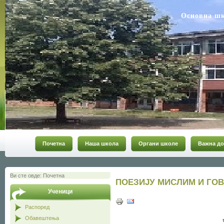
Основна ш
Почетна
Наша школа
Органи школе
Важна до
Ви сте овде:
Почетна
ПОЕЗИЈУ МИСЛИМ И ГО
Ученици
Распоред
Обавештења