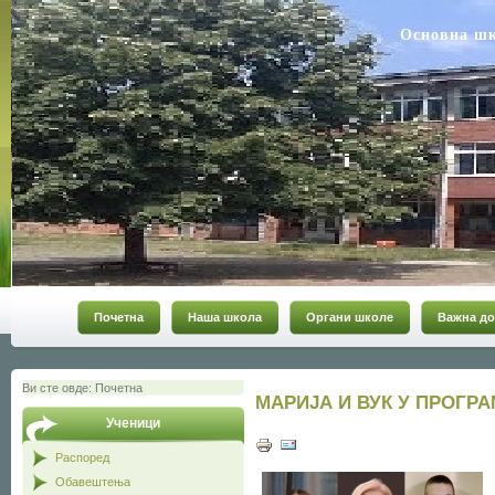
Основна ш
Почетна
Наша школа
Органи школе
Важна до
Ви сте овде:
Почетна
МАРИЈА И ВУК У ПРОГР
Ученици
Распоред
Обавештења