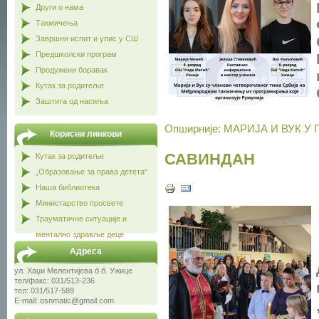
Други о нама
Такмичења
Завршни испит и упис у СШ
Предшколски програм
Продужени боравак
Кутак за родитеље
Заштита од насиља
Опширније: МАРИЈА И ВУК 
Корисни линкови
САВИНДАН
Кутак за родитеље
„Образовање за права детета“
Наша библиотека
Министарство просвете
Трауматичне ситуације и
ментално здравље деце
Адреса
ул. Хаџи Мелентијева б.б. Ужице
тел/факс: 031/513-236
тел: 031/517-589
E-mail: osnmatic@gmail.com