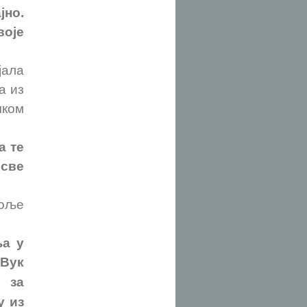
јно.
оје
јала
а из
чком
а те
 све
боље
ња у
Вук
 за
у из