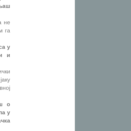
шљаш
а не
м га
са у
и и
ички
јаку
вној
ш о
ла у
чка