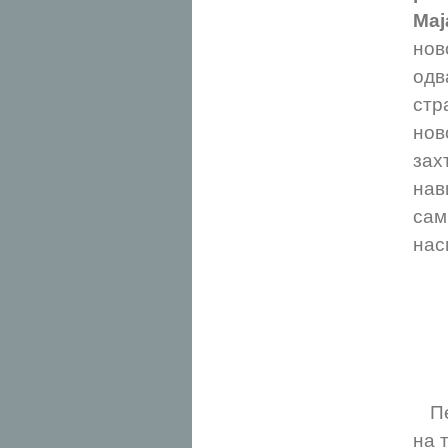
Мај
нов
одв
стр
но
зах
нав
сам
нас
Пет
на 