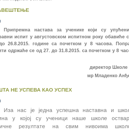
АВЕШТЕЊЕ
Припремна настава за ученике који су упућен
равни испит у августовском испитном року обавиће с
 до 26.8.2015. године са почетком у 8 часова. Попр
ти одржаће се од 27. до 31.8.2015. са почетком у 8 ча
директор Школе
мр Младенко Анђ
ТА НЕ УСПЕВА КАО УСПЕХ
Иза нас је једна успешна наставна и шко
ина у којој су ученици наше школе оства
личне резултате на свим нивоима школс