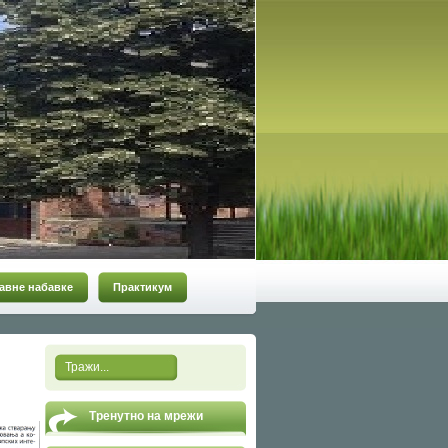
авне набавке
Практикум
Тренутно на мрежи