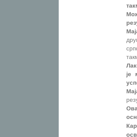
так
Мо
рез
Мај
дру
срп
так
Лак
је 
усп
Мај
рез
Ова
ос
Кар
осв