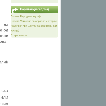
Најчитанији садржај
Посета Народном музеју
Посета Установе за одрасле и старије
и на
"Забучје"(при Центру за социјални рад
е од
Ужице)
авни
Стари занати
сова.
елић
лска
рили
ких