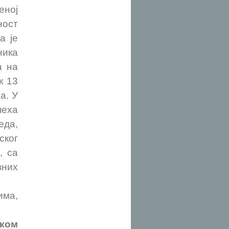
еној
ност
а је
ника
а на
к 13
а. У
пеха
еда,
ског
, са
вних
има,
чком