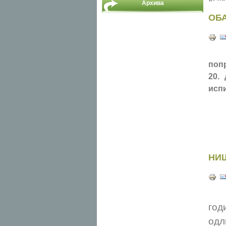
Архива
ОБ
поп
20.
испи
НИШ
год
од