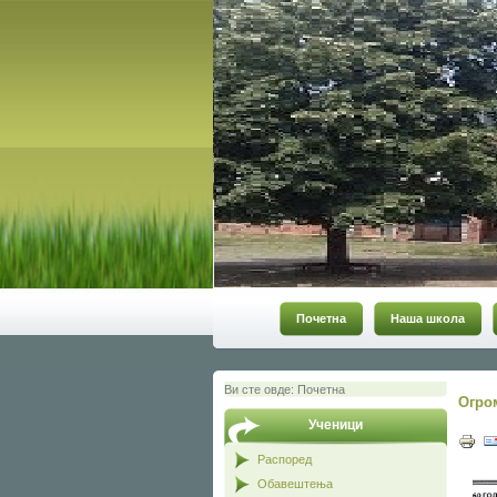
Почетна
Наша школа
Ви сте овде:
Почетна
Огро
Ученици
Распоред
Обавештења