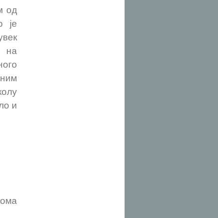
м од
о је
увек
а на
ого
дним
колу
ло и
лома