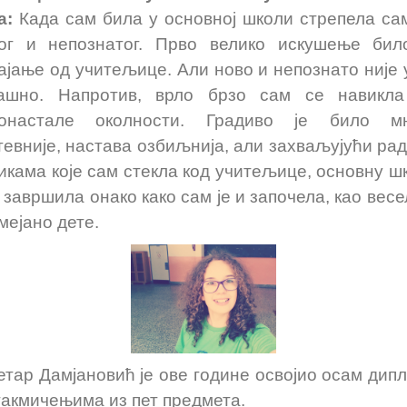
а:
Када сам била у основној школи стрепела са
ог и непознатог. Прво велико искушење бил
ајање од учитељице. Али ново и непознато није 
ашно. Напротив, врло брзо сам се навикл
вонастале околности. Градиво је било мн
тевније, настава озбиљнија, али захваљујући ра
икама које сам стекла код учитељице, основну ш
 завршила онако како сам је и започела, као весе
мејано дете.
ар Дамјановић је ове године освојио осам дип
такмичењима из пет предмета.