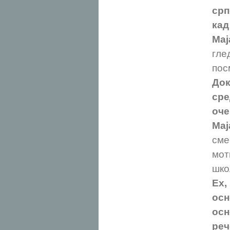
срп
кад
Мај
гле
пос
Док
ср
оч
Мај
сме
мот
шко
Ех
осн
ос
реч