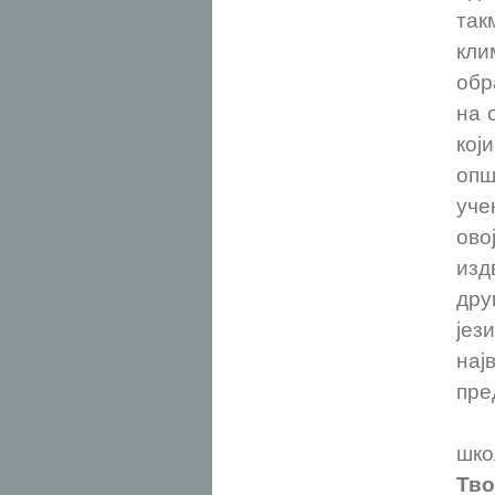
так
кли
обр
на 
кој
опш
уче
ово
изд
дру
јез
нај
пр
Са 
шко
Тво