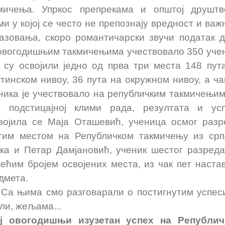
мичења. Упркос препрекама и општој друштв
ми у којој се често не препознају вредност и важ
азовања, скоро романтичарски звучи податак д
овогодишњим такмичењима учествовало 350 уче
и су освојили једно од прва три места 148 пут
тинском нивоу, 36 пута на окружном нивоу, а ча
ника је учествовало на републичким такмичењим
ј подстицајној клими рада, резултата и ус
војила се Маја Оташевић, ученица осмог разр
гим местом на Републичком такмичењу из срп
ика и Петар Дамјановић, ученик шестог разреда
већим бројем освојених места, из чак пет наста
едмета.
њима смо разговарали о постигнутим успес
ли, жељама...
ј овогодишњи изузетан успех на Републи