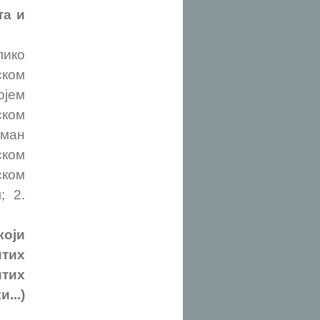
та и
лико
ком
ојем
ском
сман
ском
ском
; 2.
који
итих
итих
...)