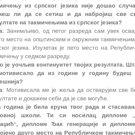
мичењу из српског језика није дошао случа
жеш ли да се сетиш и да набројиш све св
ултате на такмичењима из српског језика?
а
: Занимљиво, од петог разреда сам увек осва
го место на општинским и окружним такмичењим
ског језика. Изузетак је пето место на Републи
мичењу у седмом разреду.
о је уочљив континуитет твојих резултата. Шт
мотивисало да из године у годину будеш
ешнија?
а
: Мотивисала ме је жеља да остварујем све 
ултате и докажем себи да је све могуће.
 година је била круна твог рада и стасава
новној школи. Ти си носилац дипломе
„
аџић
,
дипломе Ђак генерације и дипломе
“
ојено друго место на Републичком такмичењ