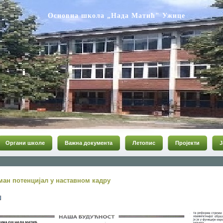
Основна школа „Нада Матић" Ужице
Органи школе
Важна документа
Летопис
Пројекти
Ј
ман потенцијал у наставном кадру