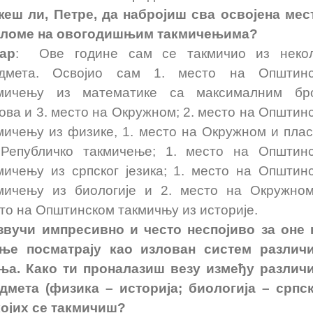
еш ли, Петре, да набројиш сва освојена мес
ломе на овогодишњим такмичењима?
ар
: Ове године сам се такмичио из неко
едмета. Освојио сам 1. место на Општинс
мичењу из математике са максималним бр
ова и 3. место на Окружном; 2. место на Општин
мичењу из физике, 1. место на Окружном и пла
Републичко такмичење; 1. место на Општин
мичењу из српског језика; 1. место на Општин
мичењу из биологије и 2. место на Окружном
то на Општинском такмичњу из историје.
звучи импресивно и често неспојиво за оне 
ње посматрају као излован систем различ
ња. Како ти проналазиш везу између различ
дмета (физика – историја; биологија – српски
којих се такмичиш?