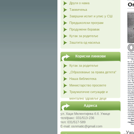
Други о нама
Такмичења
Завршни испит и упис у СШ
Предшколски програм
Продужени боравак
Кутак за родитеље
Заштита од насиља
Корисни линкови
Кутак за родитеље
„Образовање за права детета“
Наша библиотека
Министарство просвете
Трауматичне ситуације и
ментално здравље деце
Адреса
ул. Хаџи Мелентијева б.б. Ужице
тел/факс: 031/513-236
тел: 031/517-589
E-mail: osnmatic@gmail.com
„Ужи