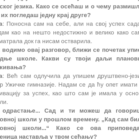
ског језика. Како се осећаш и о чему разми
 их погледаш једну крај друге?
а
: Поносна сам на себе, али на свој успех сад
дам као на нешто недостижно и велико како са
матрала док га нисам остварила.
 водимо овај разговор, ближи се почетак упи
едње школе. Какви су твоји даљи планов
екивања?
а
: Већ сам одлучила да упишем друштвено-јез
р Ужичке гимназије. Надам се да ћу опет имати 
ивацију за успех, као што сам је имала у осно
ли.
, одрастање... Сад и ти можеш да говори
овној школи у прошлом времену. „Кад сам би
новној школи...“ Како се ова приповеда
еница наставља у твом сећању?