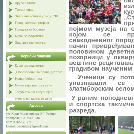
би
Други о нама
из
Такмичења
ку
„С
Завршни испит и упис у СШ
пр
Предшколски програм
појмом музеја на 
Продужени боравак
којом се пред
Кутак за родитеље
свакодневног пород
Заштита од насиља
начин привређива
половином деветна
позорници у оквиру
Корисни линкови
вештине рецитовања
Кутак за родитеље
градивом наученим 
„Образовање за права детета“
Ученици су потом
Наша библиотека
упознавали се
Министарство просвете
златиборским селом
Трауматичне ситуације и
У раним поподневн
ментално здравље деце
и спортска такмич
Адреса
р
азреда.
ул. Хаџи Мелентијева б.б. Ужице
тел/факс: 031/513-236
тел: 031/517-589
E-mail: osnmatic@gmail.com