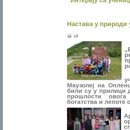
Интервју са учени
Настава у природи у
У
„
р
п
р
Н
у
Маузолеј на Оплен
били су у прилици 
прошлости овога
богатства и лепоте 
А
о
с