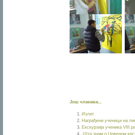
Још чланака...
Излет
Награђени ученици на ли
Екскурзија ученика VIII р
„Шта знам о Црвеном крс