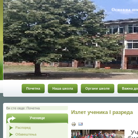
Основна ш
Почетна
Наша школа
Органи школе
Важна до
Ви сте овде:
Почетна
Излет ученика I разреда
Ученици
Распоред
Уч
Обавештења