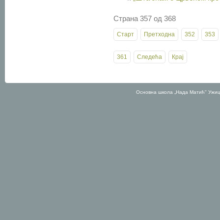
Страна 357 од 368
Старт
Претходна
352
353
361
Следећа
Крај
Основна школа „Нада Матић" Ужиц