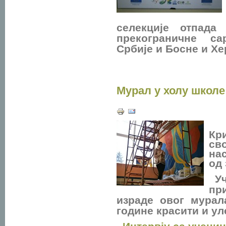
селекције отпада
прекограничне с
Србије и Босне и Хе
Мурал у холу школе
Кр
св
на
од 
Уч
пр
израде овог мурал
године красити и у