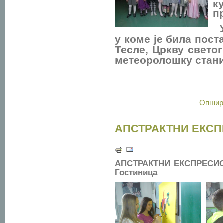
к
п
У
у коме је била пост
Тесле, Цркву светог
метеоролошку стани
Опширн
АПСТРАКТНИ ЕКС
АПСТРАКТНИ ЕКСПРЕСИОН
Гостиница