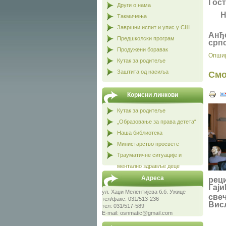
Гос
Други о нама
Нас
Такмичења
Час
Завршни испит и упис у СШ
Анђ
Предшколски програм
српс
Продужени боравак
Опшир
Кутак за родитеље
Заштита од насиља
Смо
Корисни линкови
Кутак за родитеље
„Образовање за права детета“
Наша библиотека
Министарство просвете
Трауматичне ситуације и
ментално здравље деце
Адреса
реци
Гаји
ул. Хаџи Мелентијева б.б. Ужице
све
тел/факс: 031/513-236
Вис
тел: 031/517-589
E-mail: osnmatic@gmail.com