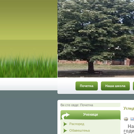
Почетна
Наша школа
Ви сте овде:
Почетна
Углед
Ученици
Распоред
На
год
Обавештења