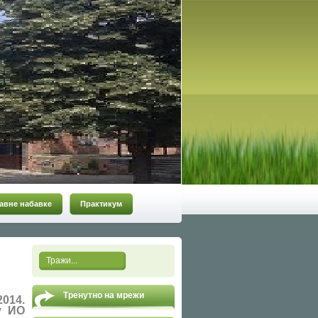
авне набавке
Практикум
Тренутно на мрежи
2014.
у ИО