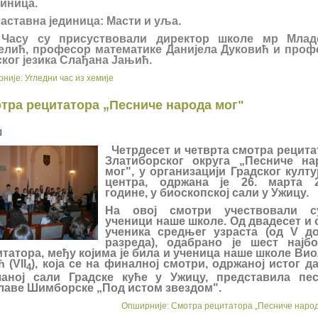
тиница.
тавна јединица: Масти и уља.
у су присуствовали директор школе мр Млад
елић, професор математике Данијела Дуковић и проф
ког језика Слађана Јањић.
није: Угледни час из хемије
тра рецитатора „Песниче народа мог"
Четрдесет и четврта смотра рецита
Златиборског округа „Песниче на
мог", у организацији Градског култ
центра, одржана је 26. марта 2
године, у биоскопској сали у Ужицу.
На овој смотри учествовали 
ученици наше школе. Од двадесет и 
ученика средњег узраста (од V до 
разреда), одабрано је шест најб
татора, међу којима је била и ученица наше школе Ви
ћ (VII
), која се на финалној смотри, одржаној истог д
4
чаној сали Градске куће у Ужицу, представила пе
лаве Шимборске „Под истом звездом".
Опширније: Смотра рецитатора „Песниче народ