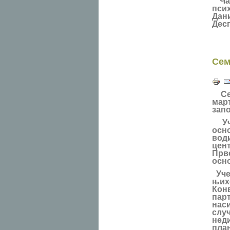
Час
пси
Дан
Десп
Сем
Се
мар
запо
Уче
осн
вод
цен
Прв
осн
Уче
њих
Кон
парт
нас
слу
нед
план