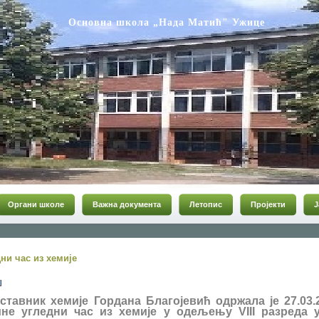
Основна школа „Нада Матић" Ужице
Органи школе
Важна документа
Летопис
Пројекти
Ј
ни час из хемије
ставник хемије Гордана Благојевић одржала је 27.03.
ине угледни час из хемије
у одељењу VIII разреда 