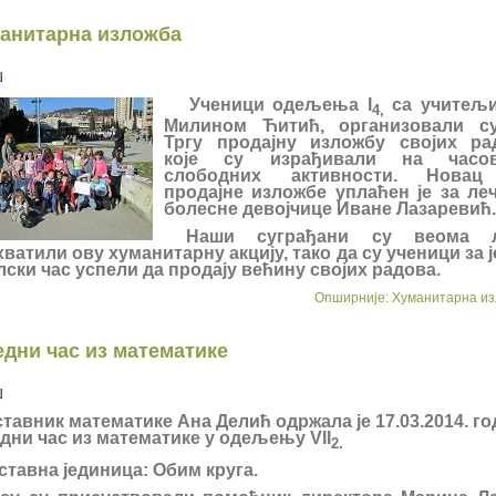
анитарна изложба
Ученици одељења I
са учитељ
4,
Милином Ћитић, организовали с
Тргу продајну изложбу својих ра
које су израђивали на часо
слободних активности. Нова
продајне изложбе уплаћен је за ле
болесне девојчице Иване Лазаревић.
Наши суграђани су веома л
ватили ову хуманитарну акцију, тако да су ученици за 
ски час успели да продају већину својих радова.
Опширније: Хуманитарна и
едни час из математике
тавник математике Ана Делић одржала је 17.03.2014. г
дни час из математике у одељењу VII
2.
тавна јединица: Обим круга.