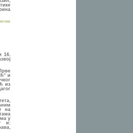
зић,
тике
рина
матике
 16.
звој
Прве
ћ“ и
чког
ћ из
агог
ета,
аним
у на
стама
ма у
у и:
ава,