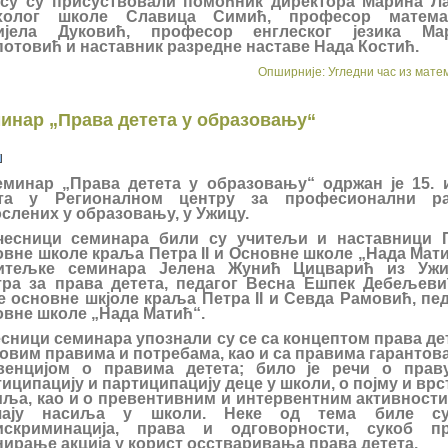
у су присуствовали помоћник директора Марина Ла
холог школе Славица Симић, професор матема
ијела Дуковић, професор енглеског језика Ма
отовић и наставник разредне наставе Нада Костић.
Опширније: Угледни час из мате
инар „Права детета у образовању“
минар „Права детета у образовању“ одржан је 15. и
та у Регионалном центру за професионални ра
слених у образовању, у Ужицу.
сници семинара били су учитељи и наставници 
овне школе краља Петра II и Основне школе „Нада Мати
итељке семинара Јелена Жунић Цицварић из Ужи
тра за права детета, педагог Весна Ешпек Дебељеви
е основне шкјоле краља Петра II и Севда Рамовић, пед
овне школе „Нада Матић“.
сници семинара упознали су се са концептом права дет
овим правима и потребама, као и са правима гарантов
венцијом о правима детета; било је речи о прав
иципацију и партиципацију деце у школи, о појму и вр
иља, као и о превентивним и интервентним активности
чају насиља у школи. Неке од тема биле с
искриминација, права и одговорности, сукоб пр
ирање акција у корист осстваривања права детета.