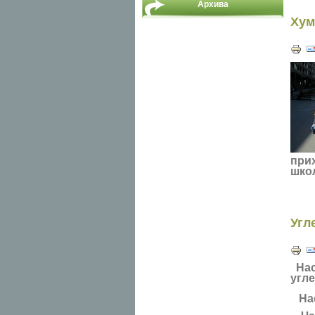
Архива
Хум
прих
школ
Угл
Нас
угле
Нас