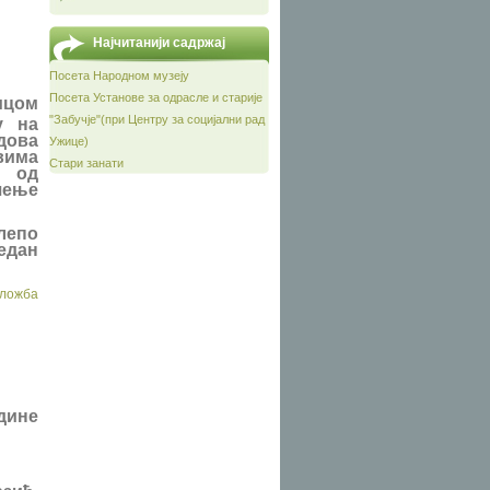
Најчитанији садржај
Посета Народном музеју
Посета Установе за одрасле и старије
ицом
"Забучје"(при Центру за социјални рад
у на
дова
Ужице)
вима
Стари занати
ц од
чење
епо
један
зложба
одине