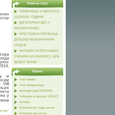
Ново на сајту
ТАКМИЧЕЊА У ШКОЛСКОЈ
енко
2025/2026. ГОДИНИ
есор
ДИГИТАЛНИ СВЕТ У
МОЈИМ РУКАМА
ПРЕСТИЖНО ПРИЗНАЊЕ
ДРУШТВА МАТЕМАТИЧАРА
СРБИЈЕ
ЗАПАЖЕН УСПЕХ НАШИХ
тора
УЧЕНИКА НА КОНКУРСУ „КРВ
рода
урног
ЖИВОТ ЗНАЧИ“
014.
Важно
су и
осам
Упис првака
VIII
Упис предшколаца
ољих
Календар рада 2025/2026.
олета
ана у
Уџбеници за школску 2026/27.
смом
Лектира
Информатор о раду школе
а мог"
Отворени дан школе